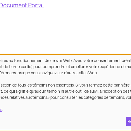
. Document Portal
essaires au fonctionnement de ce site Web. Avec votre consentement préal
 de tierce partie) pour comprendre et améliorer votre expérience de navi
éférences lorsque vous naviguez sur d’autres sites Web.
al
Énoncé sur l’accessibilité
Déclaration de confidentia
lisation de tous les témoins non essentiels. Si vous fermez cette bannière
, ce qui signifie qu’aucun témoin ni autre outil de suivi, à l’exception d
nces relatives aux témoins» pour consulter les catégories de témoins, voir
Service à la clien
ns
.
R