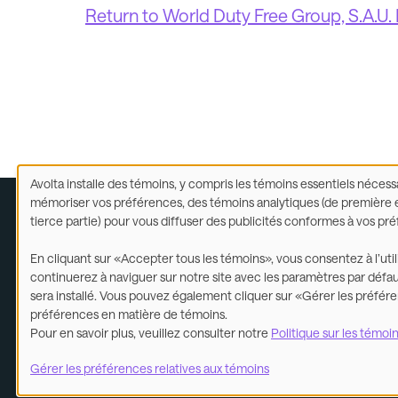
Return to World Duty Free Group, S.A.U
Avolta installe des témoins, y compris les témoins essentiels néc
Utilisation
mémoriser vos préférences, des témoins analytiques (de première et
des
tierce partie) pour vous diffuser des publicités conformes à vos pr
données
Lég
personnelles
En cliquant sur «Accepter tous les témoins», vous consentez à l’uti
et
continuerez à naviguer sur notre site avec les paramètres par défaut
des
©2026
sera installé. Vous pouvez également cliquer sur «Gérer les préfére
témoins
préférences en matière de témoins.
Pour en savoir plus, veuillez consulter notre
Politique sur les témoi
Gérer les préférences relatives aux témoins