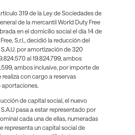
rtículo 319 de la Ley de Sociedades de
general de la mercantil World Duty Free
brada en el domicilio social el día 14 de
ree, S.r.l., decidió la reducción del
, S.A.U. por amortización de 320
9.824.570 al 19.824.799, ambos
26.599, ambos inclusive, por importe de
 realiza con cargo a reservas
e aportaciones.
ción de capital social, el nuevo
, S.A.U pasa a estar representado por
 nominal cada una de ellas, numeradas
ue representa un capital social de