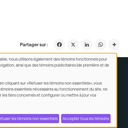
Facebook
X
LinkedIn
WhatsApp
Partager sur :
able, nous utilisons également des témoins fonctionnels pour
gation, ainsi que des témoins publicitaires (de première et de
lité et utilisation de témoins
Conditions d'utilisation
 en cliquant sur «Refuser les témoins non essentiels», vous
es témoins essentiels nécessaires au fonctionnement du site, ne
 les tiers concernés et configurer ou mettre à jour vos
tèle
Énoncés et rapports des filiales
Nous joindre
efuser les témoins non essentiels
Accepter tous les témoins