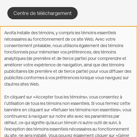
Centre de téléchargement
Avolta installe des témoins, y compris les témoins essentiels
Utilisation
nécessaires au fonctionnement de ce site Web. Avec votre
des
consentement préalable, nous utilisons également des témoins
données
fonctionnels pour mémoriser vos préférences, des témoins
Facebook
X
LinkedIn
WhatsApp
personnelles
Partager sur :
analytiques (de première et de tierce partie) pour comprendre et
et
améliorer votre expérience de navigation, ainsi que des témoins
des
publicitaires (de première et de tierce partie) pour vous diffuser des
témoins
publicités conformes à vos préférences lorsque vous naviguez sur
d’autres sites Web.
©2026
En cliquant sur «Accepter tous les témoins», vous consentez à
l’utilisation de tous les témoins non essentiels. Si vous fermez cette
Légal
Énoncé sur l’accessibilité
bannière en cliquant sur «Refuser les témoins non essentiels», vous
continuerez à naviguer sur notre site avec les paramètres par
Déclaration de
Conditions d'utilisation
défaut, ce qui signifie qu’aucun témoin ni autre outil de suivi, à
confidentialité et utilisation
l’exception des témoins essentiels nécessaires au fonctionnement
de témoins
du site, ne sera installé. Vous pouvez également cliquer sur «Gérer