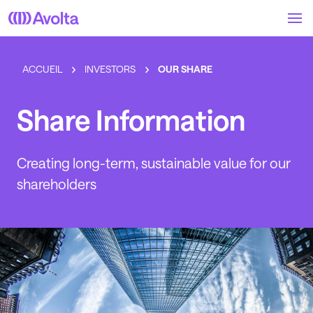
Skip
to
main
content
ACCUEIL
INVESTORS
OUR SHARE
Share Information
Creating long-term, sustainable value for our
shareholders