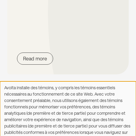
Read more
Avolta installe des témoins, y compris les témoins essentiels
Utilisation
nécessaires au fonctionnement de ce site Web. Avec votre
des
consentement préalable, nous utilisons également des témoins
données
fonctionnels pour mémoriser vos préférences, des témoins
Facebook
X
LinkedIn
WhatsApp
personnelles
Partager sur :
analytiques (de première et de tierce partie) pour comprendre et
et
améliorer votre expérience de navigation, ainsi que des témoins
des
publicitaires (de première et de tierce partie) pour vous diffuser des
témoins
publicités conformes à vos préférences lorsque vous naviguez sur