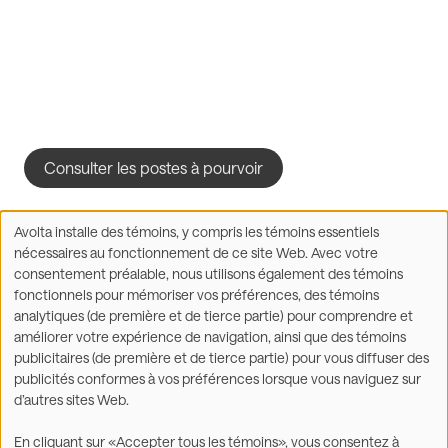
Consulter les postes à pourvoir
Avolta installe des témoins, y compris les témoins essentiels
Utilisation
nécessaires au fonctionnement de ce site Web. Avec votre
des
consentement préalable, nous utilisons également des témoins
données
fonctionnels pour mémoriser vos préférences, des témoins
Facebook
X
LinkedIn
WhatsApp
personnelles
Partager sur :
analytiques (de première et de tierce partie) pour comprendre et
et
améliorer votre expérience de navigation, ainsi que des témoins
des
publicitaires (de première et de tierce partie) pour vous diffuser des
témoins
publicités conformes à vos préférences lorsque vous naviguez sur
d’autres sites Web.
©2026
En cliquant sur «Accepter tous les témoins», vous consentez à